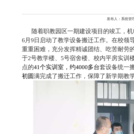
发布人：系统管理员
随着职教园区一期建设项目的竣工，机
6
月
9
日启动了教学设备搬迁工作。在校领
重重困难，充分发挥精诚团结、吃苦耐劳
于
2
号教学楼、
5
号宿舍楼、校内平房实训
点的
41
个实训室，约
4000
多台
套设备统一
初圆
满完成了搬迁工作，保障了新学期教